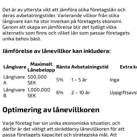
Det är av yttersta vikt att jämföra olika företagslån och
deras avbetalningstider. Varierande villkor från olika
långivare kan ha stor inverkan på företagets ekonomi.
Genom att skapa en jämförelse blir det tydligt vilka
alternativ som finns och vilket lån som passar företagets
unika behov bäst.
Jämförelse av lånevillkor kan inkludera:
Maximalt
Långivare
Ränta
Avbetalningstid
Extra 
Lånebelopp
Långivare
500,000
5%
1 – 5 år
Inga
A
SEK
Långivare
1,000,000
6%
2 – 10 år
Uppgiftsavs
B
SEK
Optimering av lånevillkoren
Varje företag har sin unika ekonomiska situation, och
därför är det viktigt att skräddarsy lånevillkoren för att
passa företagets kapacitet och strategiska mål. Att