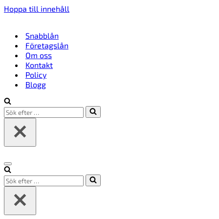
Hoppa till innehåll
Snabblån
Företagslån
Om oss
Kontakt
Policy
Blogg
Sök
efter
…
Navigeringsmeny
Sök
efter
…