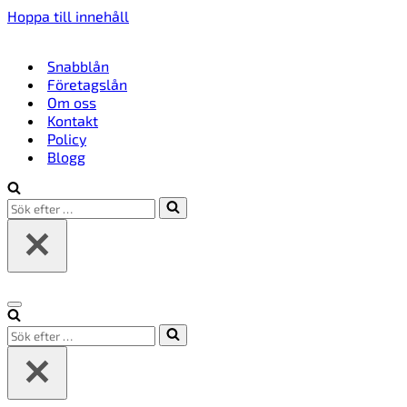
Hoppa till innehåll
Snabblån
Företagslån
Om oss
Kontakt
Policy
Blogg
Sök
efter
…
Navigeringsmeny
Sök
efter
…