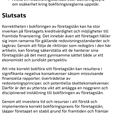
om osäkerhet kring bokföringsreglerna uppstår.
Slutsats
Korrektheten i bokföringen av företagslån kan ha stor
inverkan på företagets kreditvärdighet och möjligheter till
framtida finansiering. Det innebär även att företaget håller
sig inom ramarna för gällande redovisningsstandarder och
lagkrav. Genom att följa de riktlinjer som redogörs i den här
artikeln, kan företag säkerställa att de hanterar sina
företagslån på det mest gynnsamma sättet både ur ett
ekonomiskt och juridiskt perspektiv.
Att inte korrekt bokföra sitt företagslån kan resultera i
signifikanta negativa konsekvenser såsom missvisande
finansiella rapporter, överträdelse av
redovisningsprinciper, och potentiella skattekonsekvenser.
Därför är det av yttersta vikt att anlägga en noggrann och
disciplinerad inställning till bokföringen av företagslån.
Genom att investera tid och resurser i att förstå och
implementera korrekt bokföringspraxis för företagslån,
lägger företaget en stabil grund för framtiden och främjar