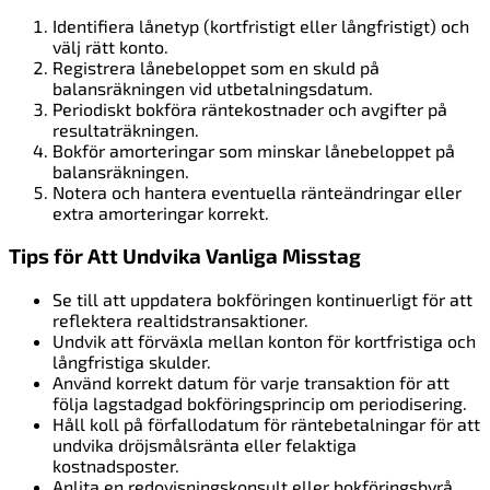
Identifiera lånetyp (kortfristigt eller långfristigt) och
välj rätt konto.
Registrera lånebeloppet som en skuld på
balansräkningen vid utbetalningsdatum.
Periodiskt bokföra räntekostnader och avgifter på
resultaträkningen.
Bokför amorteringar som minskar lånebeloppet på
balansräkningen.
Notera och hantera eventuella ränteändringar eller
extra amorteringar korrekt.
Tips för Att Undvika Vanliga Misstag
Se till att uppdatera bokföringen kontinuerligt för att
reflektera realtidstransaktioner.
Undvik att förväxla mellan konton för kortfristiga och
långfristiga skulder.
Använd korrekt datum för varje transaktion för att
följa lagstadgad bokföringsprincip om periodisering.
Håll koll på förfallodatum för räntebetalningar för att
undvika dröjsmålsränta eller felaktiga
kostnadsposter.
Anlita en redovisningskonsult eller bokföringsbyrå